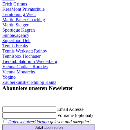
Erich Grimus
KreaMont Privatschule
Lerntraining Wien
Martin Pauer Coaching
Martin Steiger
Sportique Kagran
Sunpie.agency
Superfood Deli
Tennis Freaks
Tennis Werkstatt Rainov
Tennisbox Hochauer
Tierambulatorium Wienerberg
Vienna Capitals Rookies
Vienna Monarchs
Yogino
Zauberkünstler Philipp Kainz
Abonniere unseren Newsletter
Jetzt eintragen und
€ 10,- Gutschein
für die erste Buchung erhalten.
Email Adresse
Vorname (optional)
Datenschutzerklärung
gelesen und akzeptiert
Jetzt abonnieren