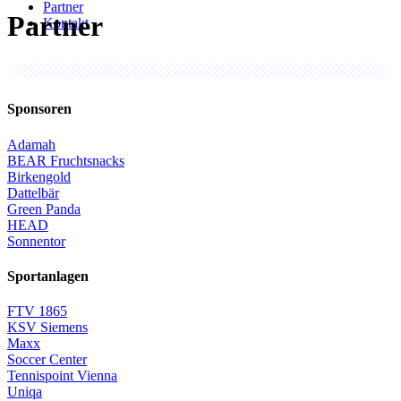
Partner
Partner
Kontakt
Sponsoren
Adamah
BEAR Fruchtsnacks
Birkengold
Dattelbär
Green Panda
HEAD
Sonnentor
Sportanlagen
FTV 1865
KSV Siemens
Maxx
Soccer Center
Tennispoint Vienna
Uniqa