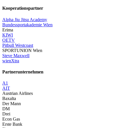
Kooperationspartner
Alpha Jiu Jitsu Academy
Bundessportakademie Wien
Erima
KIWI
OETV
Pitbull Westcoast
SPORTUNION Wien
Steve Maxwell
wienXtra
Partnerunternehmen
A1
AIT
Austrian Airlines
Baxalta
Der Mann
DM
Drei
Econ Gas
Erste Bank